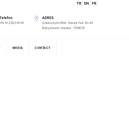
TR
EN
FR
Telefon
ADRES
+90 212 652 00 00
Çobançeşme Mah. Sanayi Cad. No 44
Bahçelievler İstanbul - TÜRKİYE
Y
MEDIA
CONTACT